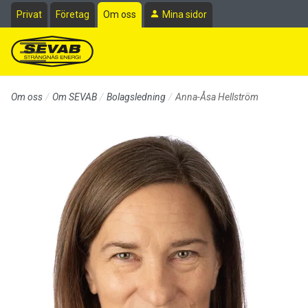
Till sidans huvudinnehåll
Privat
Företag
Om oss
Mina sidor
Om oss
Om SEVAB
Bolagsledning
Anna-Åsa Hellström