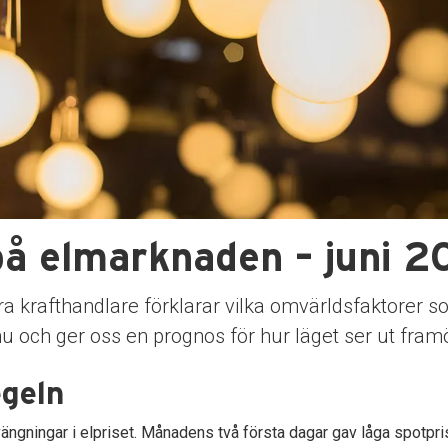
på elmarknaden – juni 
ra krafthandlare förklarar vilka omvärldsfaktorer 
nu och ger oss en prognos för hur läget ser ut fram
egeln
ängningar i elpriset. Månadens två första dagar gav låga spotpri