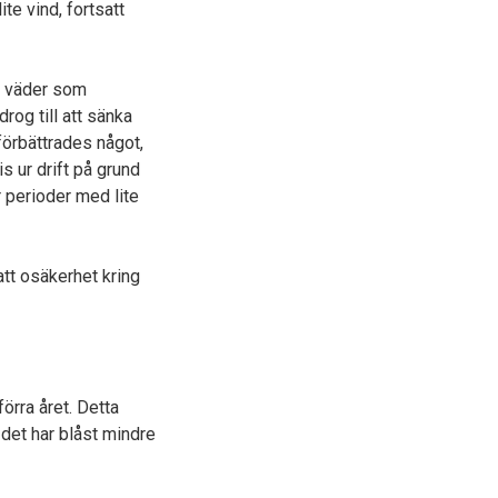
te vind, fortsatt
re väder som
rog till att sänka
örbättrades något,
s ur drift på grund
r perioder med lite
att osäkerhet kring
örra året. Detta
 det har blåst mindre