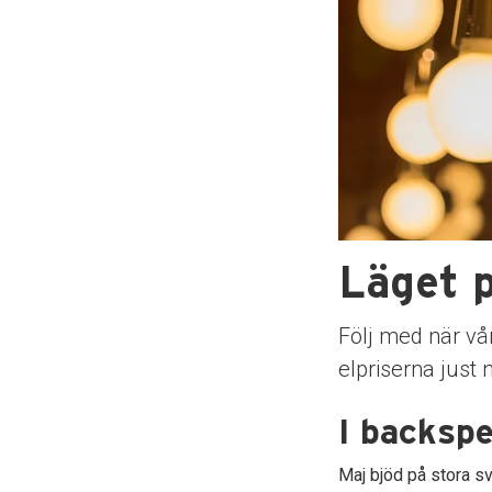
Läget 
Följ med när vå
elpriserna just 
I backsp
Maj bjöd på stora sv