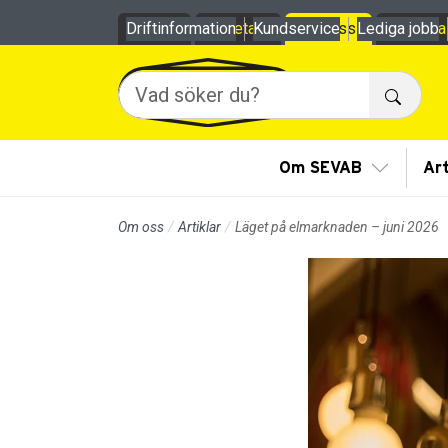
Till sidans huvudinnehåll
Driftinformation
Privat
Företag
Kundservice
Om oss
Lediga jobb
Mina
Sök
Visa/Göm
Om SEVAB
Art
Om oss
Artiklar
Läget på elmarknaden – juni 2026