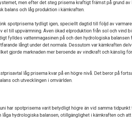
ystemet, men efter det steg priserna kraftigt främst på grund av li
k balans och låg produktion i kärnkraften.
önk spotpriserna tydligt igen, speciellt dagtid till följd av varma
el till uppvärmning. Även ökad elproduktion från sol och vind bid
digt fylldes vattenmagasinen på och den hydrologiska balansen f
tfarande långt under det normala. Dessutom var kärnkraften delvi
 vilket gjorde marknaden mer beroende av vindkraft och känslig fö
tprisavtal låg priserna kvar på en högre nivå. Det beror på forts
balans och utvecklingen i omvärlden.
juni har spotpriserna varit betydligt högre än vid samma tidpunkt f
n låga hydrologiska balansen, otillgänglighet i kärnkraften och att