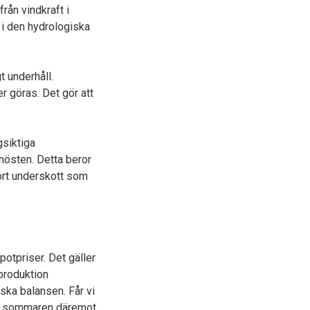
rån vindkraft i
 i den hydrologiska
t underhåll.
 göras. Det gör att
gsiktiga
 hösten. Detta beror
tort underskott som
potpriser. Det gäller
lproduktion
ska balansen. Får vi
lir sommaren däremot