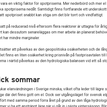
t vara en viktig faktor för spotpriserna. Mer nederbörd och mer el f
a spotpriserna nedåt. Samtidigt finns fortfarande ett underskott
att spotpriset snabbt kan stiga om det blir torrt och vindfattigt.
att på reducerad nivå eftersom flera reaktorer är uttagna för årlig
rt kan dessutom senareläggas om mer arbete än planerat behöver
t har mindre marginaler.
rtsätter att påverkas av den geopolitiska osäkerheten och de lån
t finns en liten osäkerhet kring prisnivån på fastprisavtalen till
erna i närtid påverkas av den hydrologiska balansen vid ett så s
ick sommar
r elanvändningen i Sverige minska, vilket ofta leder till lägre s
rige där det finns gott om el. Dock ser utgångsläget för svensk e
mfört med samma period förra året på grund av den låga hydrologi
r vi ha ett ansträngt läge när vi går in i nästa vintersäsong. B