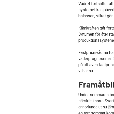
Vädret fortsätter at
systemet kan påverk
balansen, vilket gör 
Kärnkraften går forts
Datumen för återsta
produktionssysteme
Fastprisnivåerna fo
väderprognoserna. De
på att även fastpris
vi har nu.
Framåtbl
Under sommaren bruka
särskilt i norra Sve
annorlunda ut nu jä
en torr sommar komme