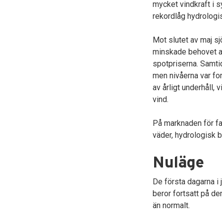
mycket vindkraft i s
rekordlåg hydrologis
Mot slutet av maj sj
minskade behovet av 
spotpriserna. Samti
men nivåerna var for
av årligt underhåll,
vind.
På marknaden för fas
väder, hydrologisk 
Nuläge
De första dagarna i 
beror fortsatt på de
än normalt.