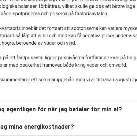
logiska balansen förbättras, vilket skulle ge oss ett bättre läge i
både spotpriserna och priserna på fastprisavtalen.
vartspris innebär det fortsatt att spotpriserna kan variera mycket f
priset så lågt att vi till och med kan få negativa priser under vis
t högre, beroende av väder och vind.
 på ett fastprisavtal ligger prisnivåerna fortfarande kvar på tidig
knar med osäkerhet framöver, både kring väder och omvärld.
skommentarer ett sommaruppehåll, men vi är tillbaka i augusti ig
ag egentligen för när jag betalar för min el?
jag mina energikostnader?