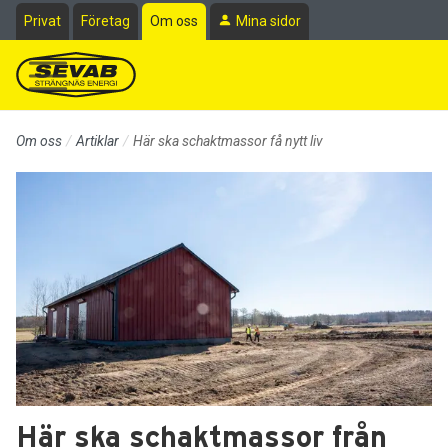
Till sidans huvudinnehåll
Privat
Företag
Om oss
Mina sidor
Om oss
Artiklar
Här ska schaktmassor få nytt liv
Här ska schaktmassor från