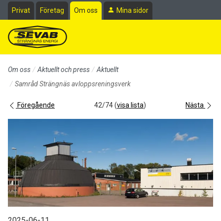
Till sidans huvudinnehåll
Privat
Företag
Om oss
Mina sidor
Om oss
Aktuellt och press
Aktuellt
Samråd Strängnäs avloppsreningsverk
Föregående
42/74 (
visa lista
)
Nästa
2025-06-11