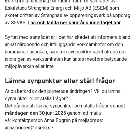
Ett skriftligt underlag har tagits fram för samrådet av
Eskilstuna Strängnäs Energi och Miljö AB (ESEM) som
sköter driften av Strängnäs avloppsreningsverk på uppdrag
av SEVAB.
Läs och ladda ner samrådsunderlaget
här
.
Syftet med samrådet är i det här skedet att informera bland
annat närboende och intilliggande verksamheter om den
kommande ansökan, samla in synpunkter samt utreda om
ändringen av verksamheten kan antas medföra betydande
miljöpåverkan eller inte.
Lämna synpunkter eller ställ frågor
Är du berörd av den planerade ändringen? Vill du lämna
synpunkter eller ställa frågor?
Det går bra att lämna synpunkter och ställa frågor
senast
måndagen den 30 juni 2025
genom att maila
vår
kontaktperson Anna Bogren på mejladress:
anna.bogren@esem.se