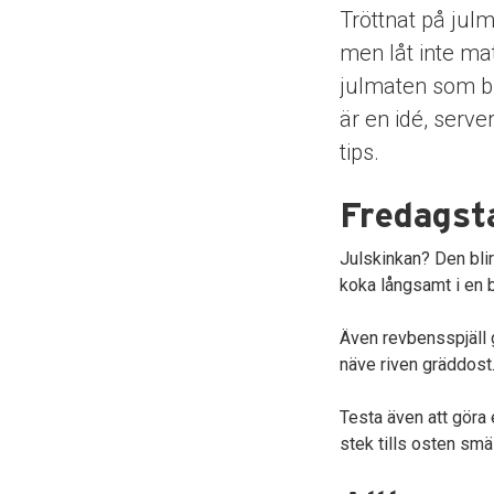
Tröttnat på julm
men låt inte mat
julmaten som bra
är en idé, serv
tips.
Fredagsta
Julskinkan? Den blir
koka långsamt i en b
Även revbensspjäll g
näve riven gräddost.
Testa även att göra 
stek tills osten smä