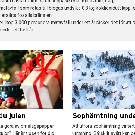
 köra nästan 2 km på en soppåse rötat matavfall (1 kg).
o matavfall som rötas till biogas undviks 0,3 kg koldioxidutsläpp,
ersätta fossila bränslen.
 ihop 3 000 personers matavfall under ett år räcker det för att d
under ett helt år.
du julen
Sophämtning under
ka göra av omslagspapper
Att utföra sophämtning vintert
ulor? Här är tipsen för dig
utmaning. Särskilt svårt kan de