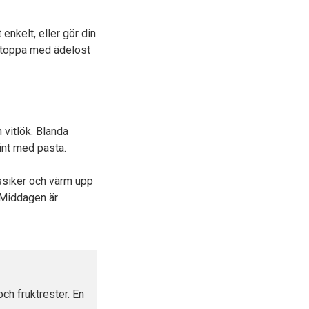
enkelt, eller gör din
 toppa med ädelost
 vitlök. Blanda
int med pasta.
assiker och värm upp
. Middagen är
ch fruktrester. En