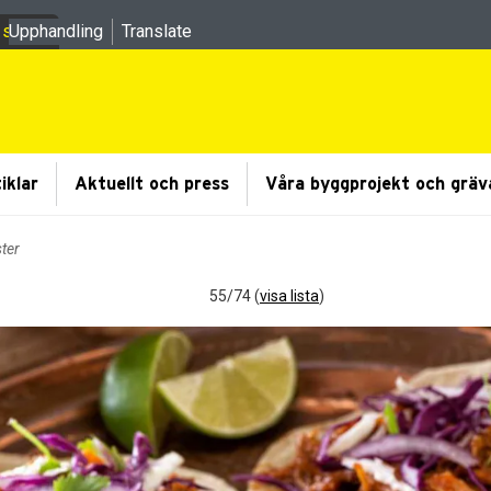
 sidor
Upphandling
Translate
 undermeny
iklar
Aktuellt och press
Våra byggprojekt och gräv
ster
55/74 (
visa lista
)