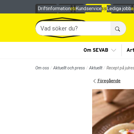
Till sidans huvudinnehåll
Driftinformation
Privat
Företag
Kundservice
Om oss
Lediga jobb
Mina
Sök
Visa/Göm
Om SEVAB
Art
Om oss
Aktuellt och press
Aktuellt
Recept på julre
Föregående