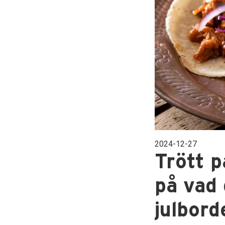
2024-12-27
Trött p
på vad 
julbord