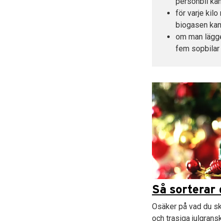
personbil kan
för varje kil
biogasen kan 
om man lägger
fem sopbilar 
Så sorterar 
Osäker på vad du s
och trasiga julgransk