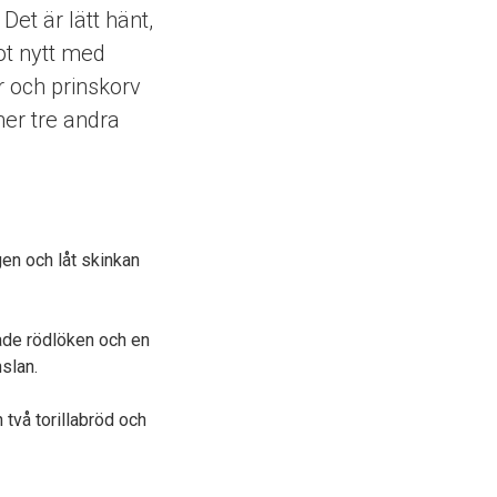
Det är lätt hänt,
got nytt med
r och prinskorv
er tre andra
gen och låt skinkan
rade rödlöken och en
nslan.
 två torillabröd och