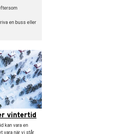
 eftersom
riva en buss eller
 vintertid
id kan vara en
t vara när vi står