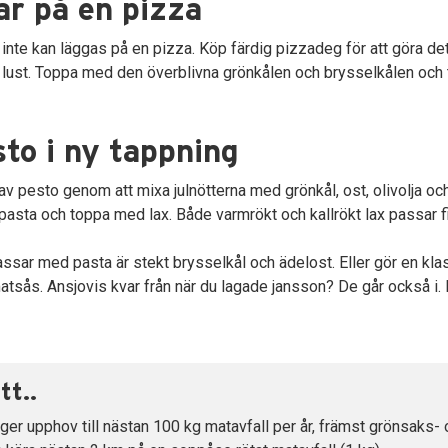
ar på en pizza
te kan läggas på en pizza. Köp färdig pizzadeg för att göra det 
lust. Toppa med den överblivna grönkålen och brysselkålen och
to i ny tappning
av pesto genom att mixa julnötterna med grönkål, ost, olivolja och
asta och toppa med lax. Både varmrökt och kallrökt lax passar f
ssar med pasta är stekt brysselkål och ädelost. Eller gör en kl
matsås. Ansjovis kvar från när du lagade jansson? De går också i
tt..
ger upphov till nästan 100 kg matavfall per år, främst grönsaks- o