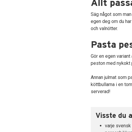
Allt pass
Säg något som man in
egen deg om du har 
och valnötter.
Pasta pes
Gör en egen variant 
peston med nykokt p
Annan julmat som pa
köttbullarna i en to
serverad!
Visste du a
varje svensk 