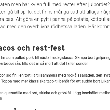
aten men har kylen full med rester efter julbordet? 
en gå till spillo, det finns många sätt att tillaga nå
 bas. Att göra en pytt i panna på potatis, köttbulla
erad med den överblivna rödbetssalladen. Här komm
cos och rest-fest
 fin som pulled pork till nästa fredagstacos. Skrapa bort griljerin
arbecuesås tills det är så mört att det faller sönder.
ör sig fin i en tortilla tillsammans med rödkålssalladen, den sy
 Toppa med mer klassiska taco-tillbehör för att sudda bort julkä
en quesadilla med ost, skinka och grönkål. Lägg innehållet mellan
lt.