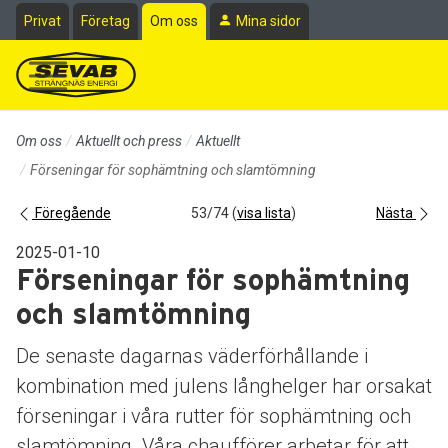
Till sidans huvudinnehåll
Privat
Företag
Om oss
Mina sidor
Om oss
Aktuellt och press
Aktuellt
Förseningar för sophämtning och slamtömning
Föregående
53/74 (
visa lista
)
Nästa
2025-01-10
Förseningar för sophämtning
och slamtömning
De senaste dagarnas väderförhållande i
kombination med julens långhelger har orsakat
förseningar i våra rutter för sophämtning och
slamtömning. Våra chaufförer arbetar för att