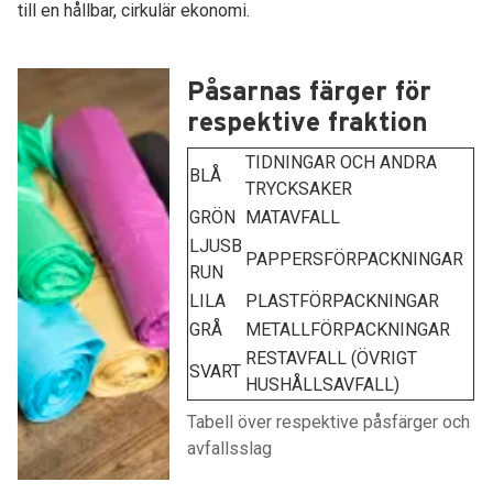
till en hållbar, cirkulär ekonomi.
Påsarnas färger för
respektive fraktion
TIDNINGAR OCH ANDRA
BLÅ
TRYCKSAKER
GRÖN
MATAVFALL
LJUSB
PAPPERSFÖRPACKNINGAR
RUN
LILA
PLASTFÖRPACKNINGAR
GRÅ
METALLFÖRPACKNINGAR
RESTAVFALL (ÖVRIGT
SVART
HUSHÅLLSAVFALL)
Tabell över respektive påsfärger och
avfallsslag