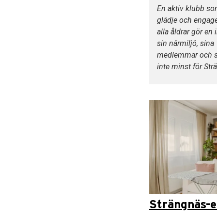
En aktiv klubb s
glädje och engag
alla åldrar gör en 
sin närmiljö, sina
medlemmar och s
inte minst för Str
Strängnäs-e