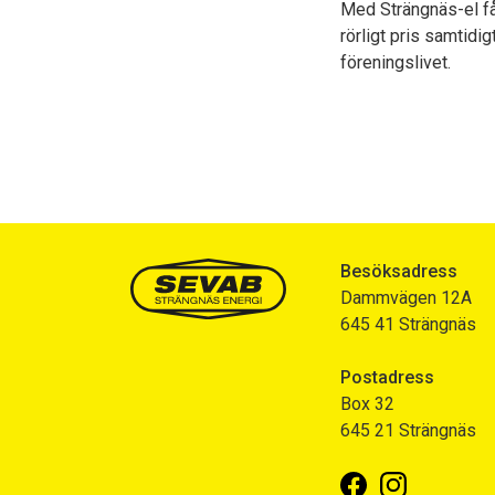
Med Strängnäs-el få
rörligt pris samtidi
föreningslivet.
Besöksadress
Dammvägen 12A
645 41 Strängnäs
Postadress
Box 32
645 21 Strängnäs
Facebook
Instagram