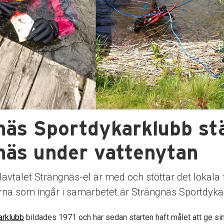
näs Sportdykarklubb st
näs under vattenytan
avtalet Strängnäs-el är med och stöttar det lokala f
rna som ingår i samarbetet är Strängnäs Sportdyka
arklubb
bildades 1971 och har sedan starten haft målet att ge 