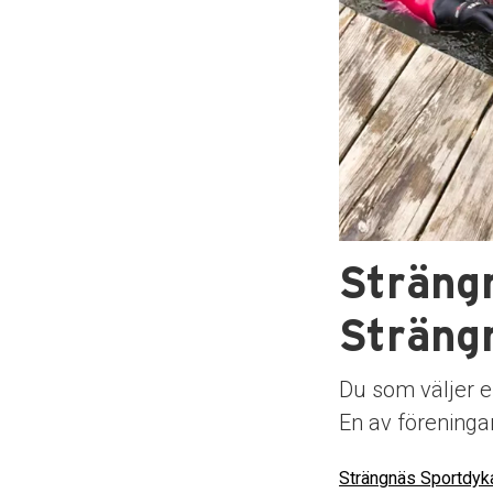
Sträng
Sträng
Du som väljer el
En av föreninga
Strängnäs Sportdyk