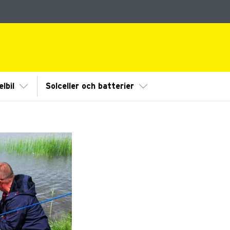
dermeny
Visa/Göm undermeny
Visa/Göm undermeny
lbil
Solceller och batterier