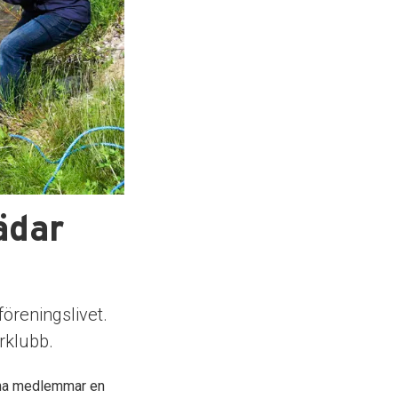
ädar
öreningslivet.
rklubb.
sina medlemmar en