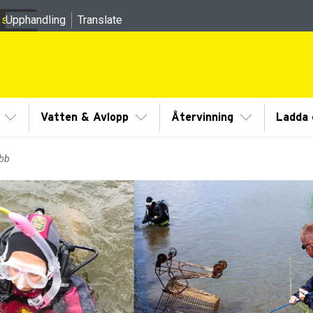
 sidor
Upphandling
Translate
meny
Visa/Göm undermeny
Visa/Göm undermeny
Visa/Göm un
Vatten & Avlopp
Återvinning
Ladda e
ubb