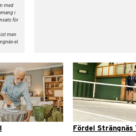
om med
emang i
insats för
ist men
ängnäs-el.
l
Fördel Strängnäs 