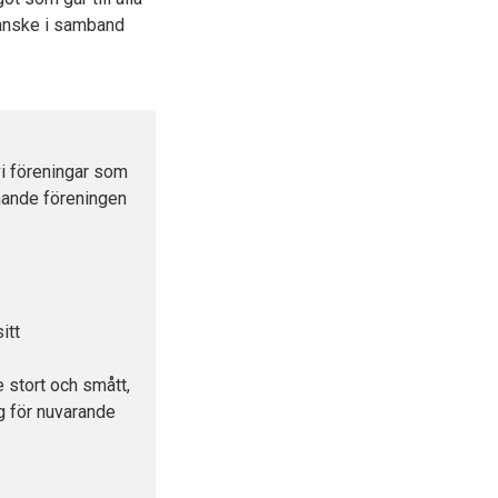
kanske i samband
i föreningar som
innande föreningen
itt
e stort och smått,
ng för nuvarande