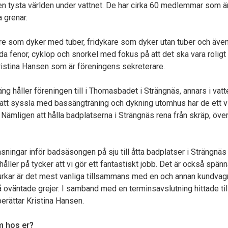
 tysta världen under vattnet. De har cirka 60 medlemmar som ä
a grenar.
are som dyker med tuber, fridykare som dyker utan tuber och äve
da fenor, cyklop och snorkel med fokus på att det ska vara roligt 
ristina Hansen som är föreningens sekreterare.
ng håller föreningen till i Thomasbadet i Strängnäs, annars i vatt
att syssla med bassängträning och dykning utomhus har de ett vi
Nämligen att hålla badplatserna i Strängnäs rena från skräp, öve
sningar inför badsäsongen på sju till åtta badplatser i Strängnäs
håller på tycker att vi gör ett fantastiskt jobb. Det är också spän
 burkar är det mest vanliga tillsammans med en och annan kundva
så oväntade grejer. I samband med en terminsavslutning hittade ti
berättar Kristina Hansen.
m hos er?