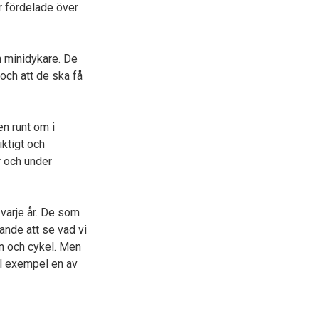
r fördelade över
n minidykare. De
och att de ska få
en runt om i
ktigt och
r och under
 varje år. De som
nande att se vad vi
gn och cykel. Men
ll exempel en av