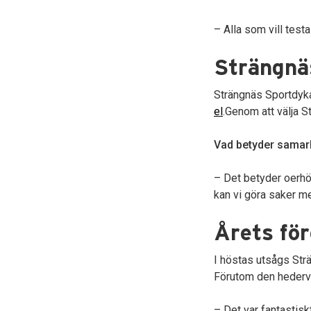
– Alla som vill test
Strängnä
Strängnäs Sportdyka
el
.Genom att välja S
Vad betyder samarb
– Det betyder oerhö
kan vi göra saker me
Årets fö
I höstas utsågs Str
Förutom den hedervä
– Det var fantastiskt