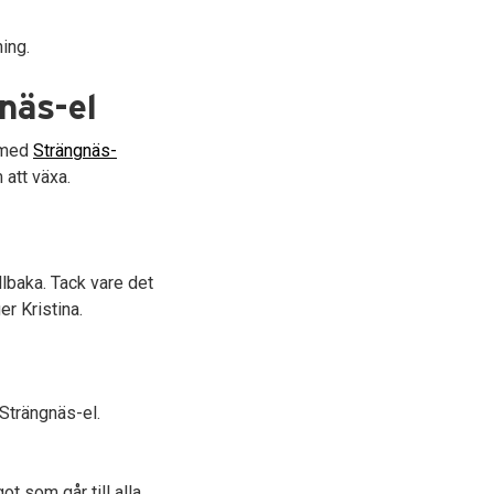
ing.
näs-el
t med
Strängnäs-
 att växa.
lbaka. Tack vare det
r Kristina.
trängnäs-el.
ot som går till alla