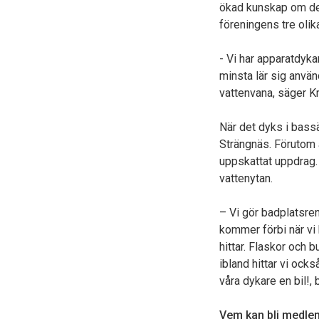
ökad kunskap om den
föreningens tre olik
- Vi har apparatdyk
minsta lär sig använ
vattenvana, säger K
När det dyks i bassä
Strängnäs. Förutom 
uppskattat uppdrag. 
vattenytan.
– Vi gör badplatsren
kommer förbi när vi 
hittar. Flaskor och
ibland hittar vi ock
våra dykare en bil!, 
Vem kan bli medle