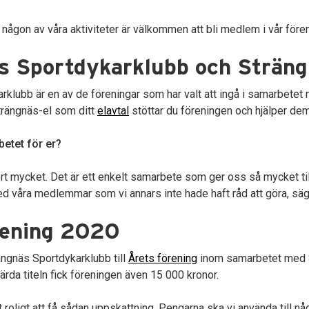
a någon av våra aktiviteter är välkommen att bli medlem i vår fören
s Sportdykarklubb och Sträng
rklubb är en av de föreningar som har valt att ingå i samarbete
trängnäs-el som ditt
elavtal
stöttar du föreningen och hjälper dem
etet för er?
rt mycket. Det är ett enkelt samarbete som ger oss så mycket til
d våra medlemmar som vi annars inte hade haft råd att göra, säge
rening 2020
ängnäs Sportdykarklubb till
Årets förening
inom samarbetet med S
rda titeln fick föreningen även 15 000 kronor.
 roligt att få sådan uppskattning. Pengarna ska vi använda till någ