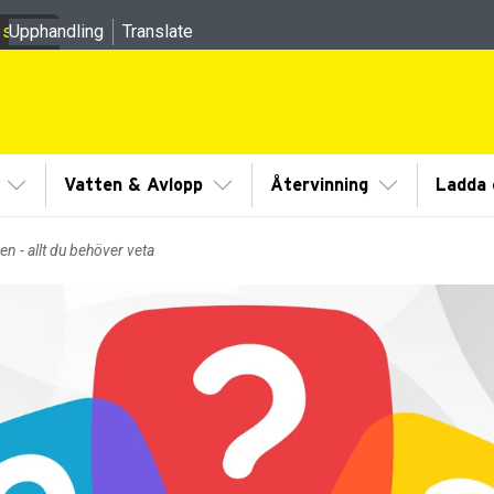
 sidor
Upphandling
Translate
meny
Visa/Göm undermeny
Visa/Göm undermeny
Visa/Göm un
Vatten & Avlopp
Återvinning
Ladda e
 - allt du behöver veta