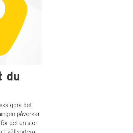
t du
 ska göra det
dningen påverkar
för det en stor
att källsortera