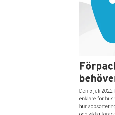
Förpack
behöve
Den 5 juli 2022
enklare för hush
hur sopsortering
och viktig förän