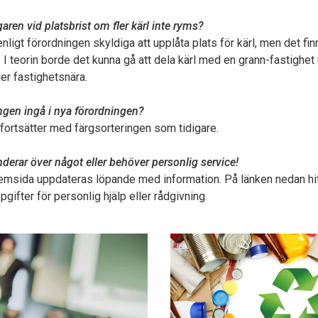
aren vid platsbrist om fler kärl inte ryms?
nligt förordningen skyldiga att upplåta plats för kärl, men det fi
 I teorin borde det kunna gå att dela kärl med en grann-fastighet u
er fastighetsnära.
gen ingå i nya förordningen?
s fortsätter med färgsorteringen som tidigare.
erar över något eller behöver personlig service!
emsida uppdateras löpande med information. På länken nedan hit
gifter för personlig hjälp eller rådgivning.