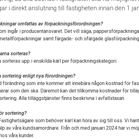
ar i direkt anslutning till fastigheten innan den 1 ja
ackningar omfattas av förpackningsförordningen?
om ingår i producentansvaret. Det vill säga, pappersförpackninga
 metallförpackningar samt färgade- och ofärgade glasförpackning
arna sorteras?
sorteras upp i enskilda kärl per förpackningskategori.
a sortering enligt nya förordningen?
d förändring som inte kommer att innebära någon kostnad för fas
erar som den ska. Däremot kan det tillkomma kostnader för tilläg
tering. Alla tilläggstjänster finns beskrivna i avfallstaxan.
ör sortering?
Fastighetsägare som behöver kärl kan höra av sig till oss. Vi hant
älp av våra kundsamordnare. Från och med januari 2024 har vi möj
l hos våra kunder.