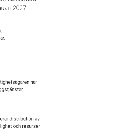
nuari 2027.
r,
ar.
tighetsägaren när
gstjänster,
erar distribution av
lighet och resurser