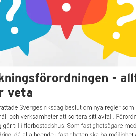
ningsförordningen - all
r veta
 fattade Sveriges riksdag beslut om nya regler som
åll och verksamheter att sortera sitt avfall. Föror
 går till i flerbostadshus. Som fastighetsägare med
dring, då alla boende i fastigheten ska ha möjlighet 