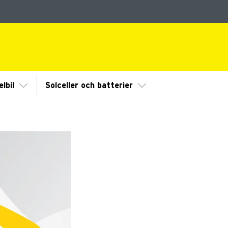
dermeny
Visa/Göm undermeny
Visa/Göm undermeny
lbil
Solceller och batterier