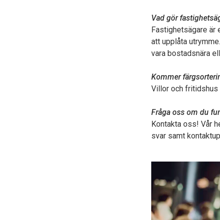
Vad gör fastighetsäg
Fastighetsägare är e
att upplåta utrymme.
vara bostadsnära ell
Kommer färgsorterin
Villor och fritidshu
Fråga oss om du fund
Kontakta oss! Vår h
svar samt kontaktupp