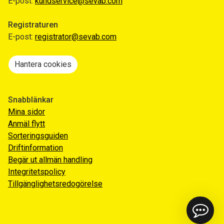
E-post:
kundservice@sevab.com
Registraturen
E-post:
registrator@sevab.com
Hantera cookies
Snabblänkar
Mina sidor
Anmäl flytt
Sorteringsguiden
Driftinformation
Begär ut allmän handling
Integritetspolicy
Tillgänglighetsredogörelse