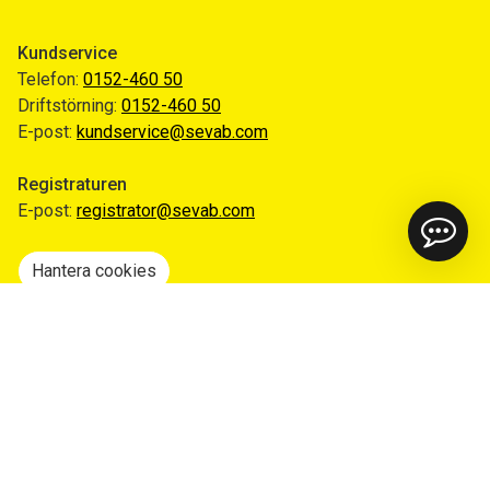
Kundservice
Telefon:
0152-460 50
Driftstörning:
0152-460 50
E-post:
kundservice@sevab.com
Registraturen
E-post:
registrator@sevab.com
Hantera cookies
Snabblänkar
Mina sidor
Anmäl flytt
Sorteringsguiden
Driftinformation
Begär ut allmän handling