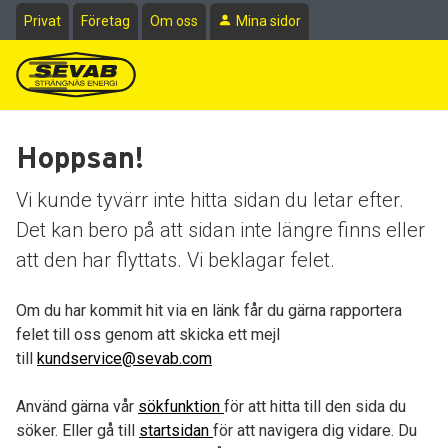
Till sidans huvudinnehåll
Privat
Företag
Om oss
Mina sidor
Hoppsan!
Vi kunde tyvärr inte hitta sidan du letar efter.
Det kan bero på att sidan inte längre finns eller
att den har flyttats. Vi beklagar felet.
Om du har kommit hit via en länk får du gärna rapportera
felet till oss genom att skicka ett mejl
till
kundservice@sevab.com
Använd gärna vår
sökfunktion
för att hitta till den sida du
söker. Eller gå till
startsidan
för att navigera dig vidare. Du