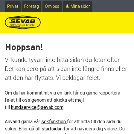
Till sidans huvudinnehåll
Privat
Företag
Om oss
Mina sidor
Hoppsan!
Vi kunde tyvärr inte hitta sidan du letar efter.
Det kan bero på att sidan inte längre finns eller
att den har flyttats. Vi beklagar felet.
Om du har kommit hit via en länk får du gärna rapportera
felet till oss genom att skicka ett mejl
till
kundservice@sevab.com
Använd gärna vår
sökfunktion
för att hitta till den sida du
söker. Eller gå till
startsidan
för att navigera dig vidare. Du