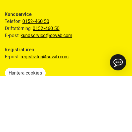
Kundservice
Telefon:
0152-460 50
Driftstörning:
0152-460 50
E-post:
kundservice@sevab.com
Registraturen
E-post:
registrator@sevab.com
Hantera cookies
Snabblänkar
Mina sidor
Anmäl flytt
Sorteringsguiden
Driftinformation
Begär ut allmän handling